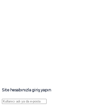
Beni Hatırla
Giriş Yap
Üye Ol
Parola yenile
Sıfırlama bağlantısını gönder
Parola sıfırlama bağlantısı gönderildi
e-posta adresinize
Kapalı
Başvurunuz alındı
Başvurunuz onaylandığında size bir e-
posta göndereceğiz.
Profile Git
Hesabınız yok mu?
Üye Ol
Giriş Yap
Parolamı Unuttum?
Site hesabınızla giriş yapın