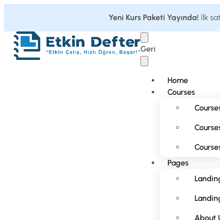
Yeni Kurs Paketi Yayında!
İlk sa
Geri
Home
Courses
Courses
Courses
Courses
Pages
Landin
Landing
About 