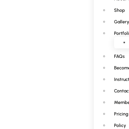
Shop
Galler
Portfol
FAQs
Become
Instruc
Contac
Membe
Pricing
Policy