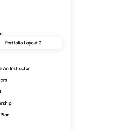
y
io
Portfolio Layout 2
 An Instructor
tors
t
rship
 Plan