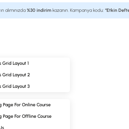
tın alımınızda
%30 indirim
kazanın. Kampanya kodu:
“Etkin Deft
 Grid Layout 1
 Grid Layout 2
 Grid Layout 3
g Page For Online Course
 Page For Offline Course
Us