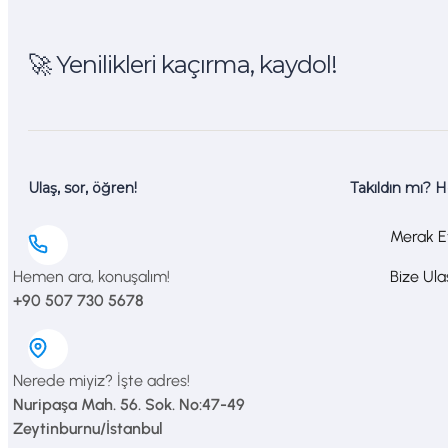
🚀 Yenilikleri kaçırma, kaydol!
Ulaş, sor, öğren!
Takıldın mı? 
Merak Et
Hemen ara, konuşalım!
Bize Ul
+90 507 730 5678
Nerede miyiz? İşte adres!
Nuripaşa Mah. 56. Sok. No:47-49
Zeytinburnu/İstanbul