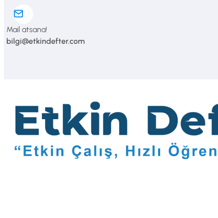
Mail atsana!
bilgi@etkindefter.com
Giriş Yap