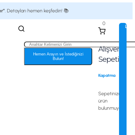
er”
. Detayları hemen keşfedin! 📚
0
Logi
Alışveriş
Hemen Arayın ve İstediğinizi
Sepeti
Bulun!
Kapatma
Sepetinizde
ürün
bulunmuyor.