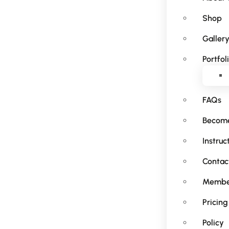
Shop
Galler
Portfol
FAQs
Become
Instruc
Contac
Membe
Pricing
Policy