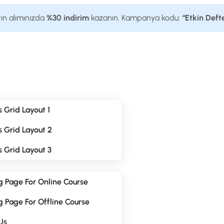
tın alımınızda
%30 indirim
kazanın. Kampanya kodu:
“Etkin Deft
 Grid Layout 1
 Grid Layout 2
 Grid Layout 3
g Page For Online Course
 Page For Offline Course
Us