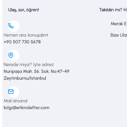
Ulaş, sor, öğren!
Takıldın mı? 
Merak Et
Hemen ara, konuşalım!
Bize Ul
+90 507 730 5678
Nerede miyiz? İşte adres!
Nuripaşa Mah. 56. Sok. No:47-49
Zeytinburnu/İstanbul
Mail atsana!
bilgi@etkindefter.com