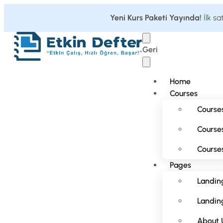
Yeni Kurs Paketi Yayında!
İlk sa
Geri
Home
Courses
Courses
Courses
Courses
Pages
Landin
Landing
About 