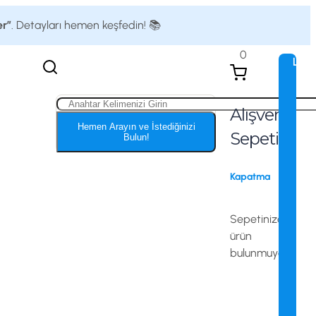
er”
. Detayları hemen keşfedin! 📚
0
Logi
Alışveriş
Hemen Arayın ve İstediğinizi
Sepeti
Bulun!
Kapatma
Sepetinizde
ürün
bulunmuyor.