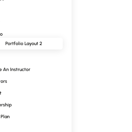
y
io
Portfolio Layout 2
 An Instructor
tors
t
rship
 Plan