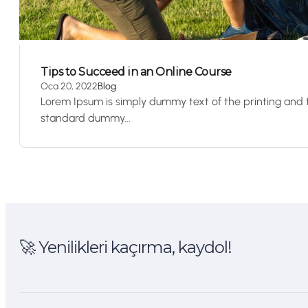
Tips to Succeed in an Online Course
Oca 20, 2022
Blog
Lorem Ipsum is simply dummy text of the printing and 
standard dummy...
🚀 Yenilikleri kaçırma, kaydol!