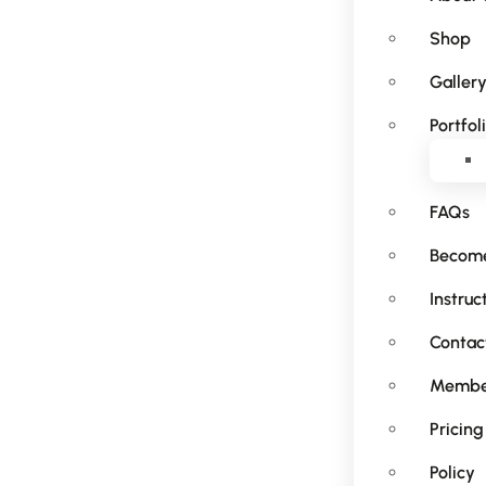
Shop
Galler
Portfol
FAQs
Become
Instruc
Contac
Membe
Pricing
Policy