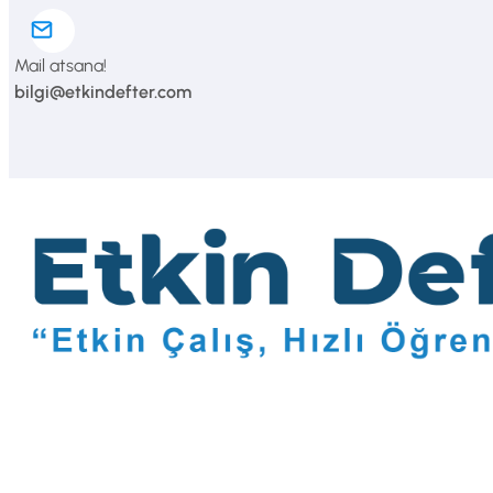
Mail atsana!
bilgi@etkindefter.com
Giriş Yap