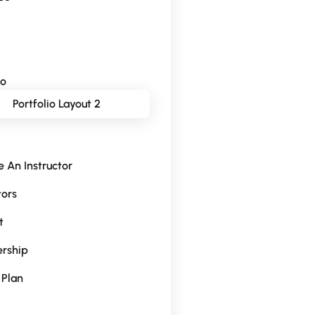
y
io
Portfolio Layout 2
 An Instructor
tors
t
rship
 Plan