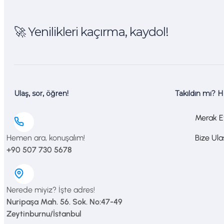
🚀 Yenilikleri kaçırma, kaydol!
Ulaş, sor, öğren!
Takıldın mı? 
Merak Et
Hemen ara, konuşalım!
Bize Ul
+90 507 730 5678
Nerede miyiz? İşte adres!
Nuripaşa Mah. 56. Sok. No:47-49
Zeytinburnu/İstanbul