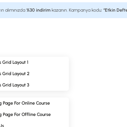
tın alımınızda
%30 indirim
kazanın. Kampanya kodu:
“Etkin Deft
 Grid Layout 1
 Grid Layout 2
 Grid Layout 3
g Page For Online Course
 Page For Offline Course
Us