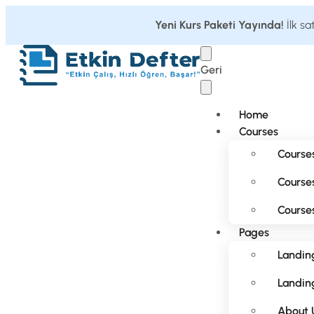
Yeni Kurs Paketi Yayında!
İlk sa
Geri
Home
Courses
Courses
Courses
Courses
Pages
Landin
Landing
About 