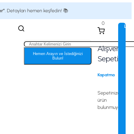
er”
. Detayları hemen keşfedin! 📚
0
Logi
Alışveriş
Hemen Arayın ve İstediğinizi
Sepeti
Bulun!
Kapatma
Sepetinizde
ürün
bulunmuyor.